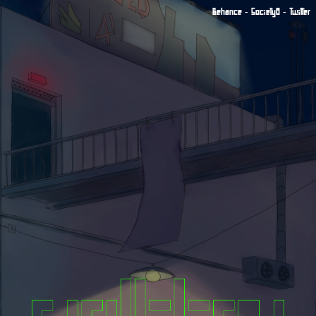
Behance
Society6
Twitter
-
-